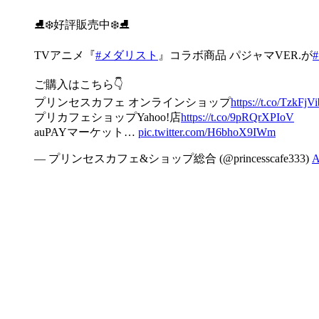
⛸❄️好評販売中❄️⛸
TVアニメ『
#メダリスト
』コラボ商品 パジャマVER.が
ご購入はこちら👇
プリンセスカフェ オンラインショップ
https://t.co/TzkFjV
プリカフェショップYahoo!店
https://t.co/9pRQrXPIoV
auPAYマーケット…
pic.twitter.com/H6bhoX9IWm
— プリンセスカフェ&ショップ総合 (@princesscafe333)
A