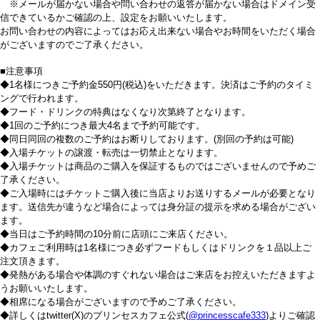
※メールが届かない場合や問い合わせの返答が届かない場合はドメイン受
信できているかご確認の上、設定をお願いいたします。
お問い合わせの内容によってはお応え出来ない場合やお時間をいただく場合
がございますのでご了承ください。
■注意事項
◆1名様につきご予約金550円(税込)をいただきます。決済はご予約のタイミ
ングで行われます。
◆フード・ドリンクの特典はなくなり次第終了となります。
◆1回のご予約につき最大4名まで予約可能です。
◆同日同回の複数のご予約はお断りしております。(別回の予約は可能)
◆入場チケットの譲渡・転売は一切禁止となります。
◆入場チケットは商品のご購入を保証するものではございませんので予めご
了承ください。
◆ご入場時にはチケットご購入後に当店よりお送りするメールが必要となり
ます。送信先が違うなど場合によっては身分証の提示を求める場合がござい
ます。
◆当日はご予約時間の10分前に店頭にご来店ください。
◆カフェご利用時は1名様につき必ずフードもしくはドリンクを１品以上ご
注文頂きます。
◆発熱がある場合や体調のすぐれない場合はご来店をお控えいただきますよ
うお願いいたします。
◆相席になる場合がございますので予めご了承ください。
◆詳しくはtwitter(X)のプリンセスカフェ公式(
@‌princesscafe333
)よりご確認